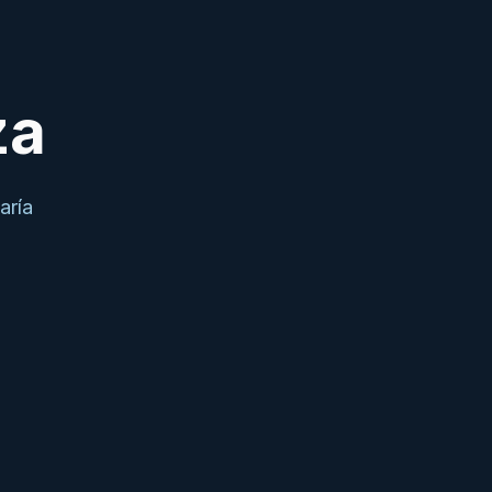
za
aría