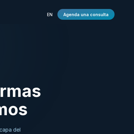
EN
Agenda una consulta
ormas
amos
capa del