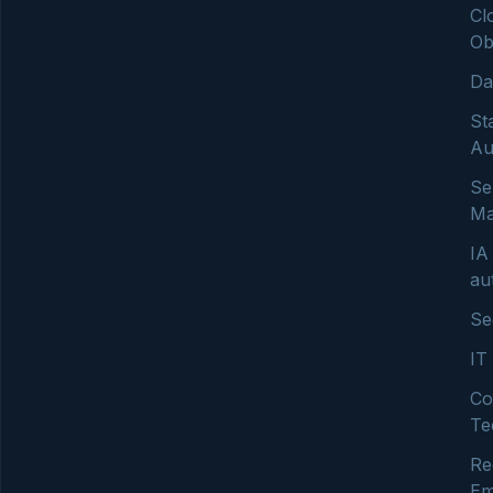
Cl
Ob
Da
St
Au
Se
Ma
IA
au
Se
IT
Co
Te
Re
Em