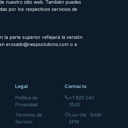
 de nuestro sitio web. También puedes
das por los respectivos servicios de
 la parte superior reflejará la versión
 en
erosado@reispsolutions.com
o a
Legal
Contacto
Política de
+1 829 240
Privacidad
3542
Términos de
Lun–Vie · 8AM–
Servicio
5PM