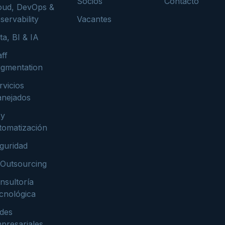
Socios
Contacto
oud, DevOps &
servability
Vacantes
ta, BI & IA
aff
gmentation
rvicios
nejados
 y
tomatización
guridad
 Outsourcing
nsultoría
cnológica
des
presariales