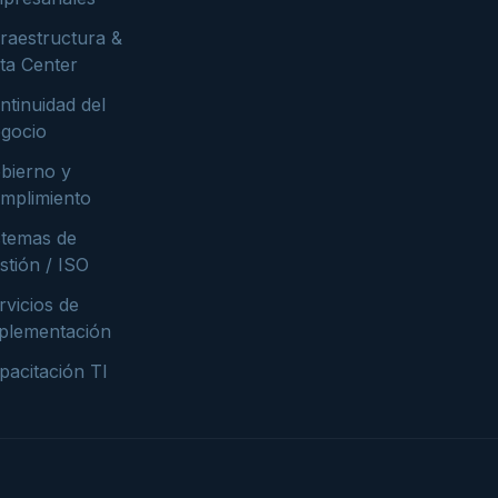
fraestructura &
ta Center
ntinuidad del
gocio
bierno y
mplimiento
stemas de
stión / ISO
rvicios de
plementación
pacitación TI