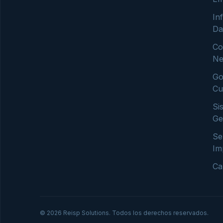
In
Da
Co
Ne
Go
Cu
Si
Ge
Se
Im
Ca
© 2026 Reisp Solutions. Todos los derechos reservados.