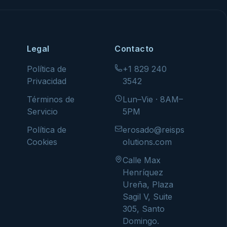
Legal
Contacto
Política de
+1 829 240
Privacidad
3542
Términos de
Lun–Vie · 8AM–
Servicio
5PM
Política de
erosado@reisps
Cookies
olutions.com
Calle Max
Henríquez
Ureña, Plaza
Sagil V, Suite
305, Santo
Domingo.