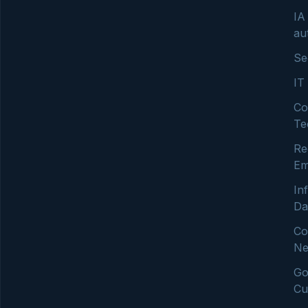
IA
au
Se
IT
Co
Te
Re
Em
In
Da
Co
Ne
Go
Cu