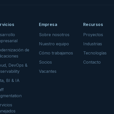
rvicios
Empresa
Recursos
sarrollo
Sobre nosotros
Proyectos
presarial
Nuestro equipo
Industrias
dernización de
Cómo trabajamos
Tecnologías
licaciones
Socios
Contacto
oud, DevOps &
servability
Vacantes
ta, BI & IA
aff
gmentation
rvicios
nejados