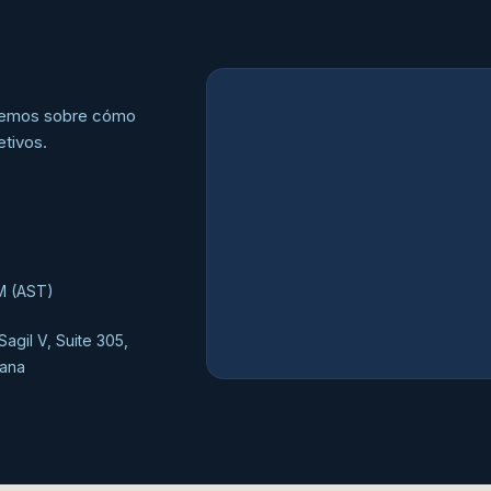
lemos sobre cómo
etivos.
M (AST)
agil V, Suite 305,
cana