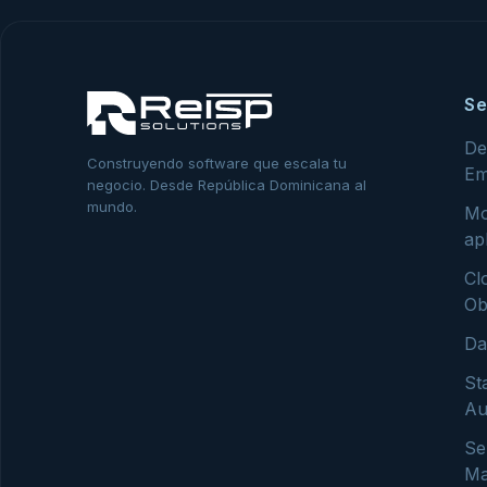
Se
De
Construyendo software que escala tu
Em
negocio. Desde República Dominicana al
mundo.
Mo
ap
Cl
Ob
Da
St
Au
Se
Ma