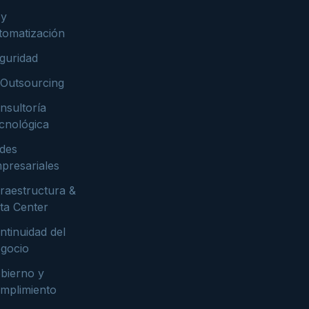
 y
tomatización
guridad
 Outsourcing
nsultoría
cnológica
des
presariales
fraestructura &
ta Center
ntinuidad del
gocio
bierno y
mplimiento