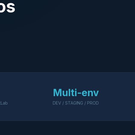
os
Multi-env
tLab
DEV / STAGING / PROD