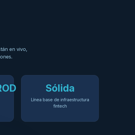
tán en vivo,
iones.
ROD
Sólida
Línea base de infraestructura
fintech