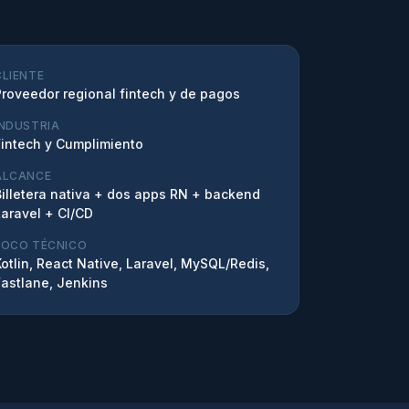
CLIENTE
Proveedor regional fintech y de pagos
INDUSTRIA
Fintech y Cumplimiento
ALCANCE
Billetera nativa + dos apps RN + backend
Laravel + CI/CD
FOCO TÉCNICO
Kotlin, React Native, Laravel, MySQL/Redis,
Fastlane, Jenkins