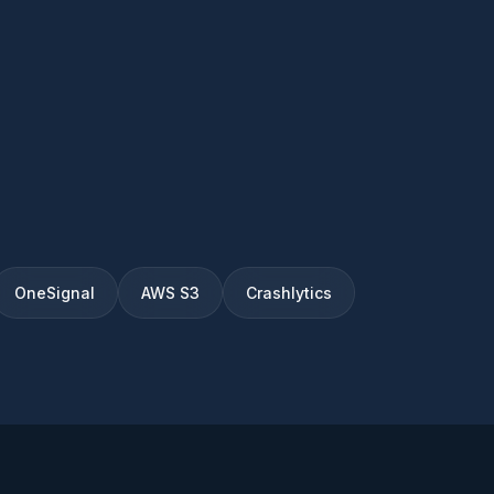
OneSignal
AWS S3
Crashlytics