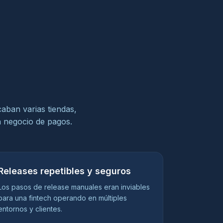
caban varias tiendas,
n negocio de pagos.
Releases repetibles y seguros
Los pasos de release manuales eran inviables
para una fintech operando en múltiples
entornos y clientes.