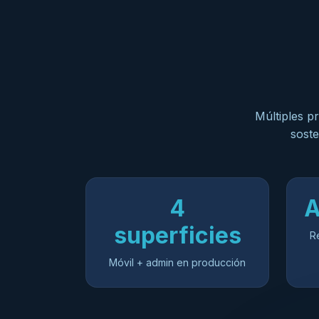
Múltiples p
soste
4
A
superficies
R
Móvil + admin en producción