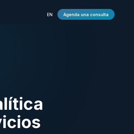
EN
Agenda una consulta
lítica
icios