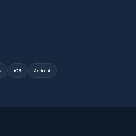
s
iOS
Android