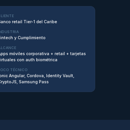
CLIENTE
anco retail Tier-1 del Caribe
INDUSTRIA
Fintech y Cumplimiento
ALCANCE
pps móviles corporativa + retail + tarjetas
virtuales con auth biométrica
FOCO TÉCNICO
onic Angular, Cordova, Identity Vault,
CryptoJS, Samsung Pass