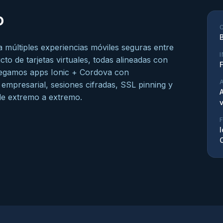
o
B
a múltiples experiencias móviles seguras entre
to de tarjetas virtuales, todas alineadas con
tregamos apps Ionic + Cordova con
d empresarial, sesiones cifradas, SSL pinning y
A
 de extremo a extremo.
I