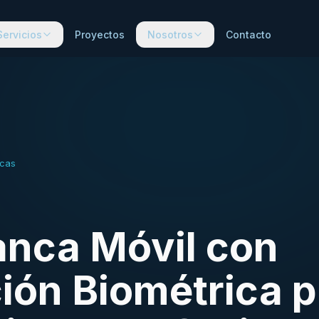
Servicios
Proyectos
Nosotros
Contacto
icas
anca Móvil con
ión Biométrica 