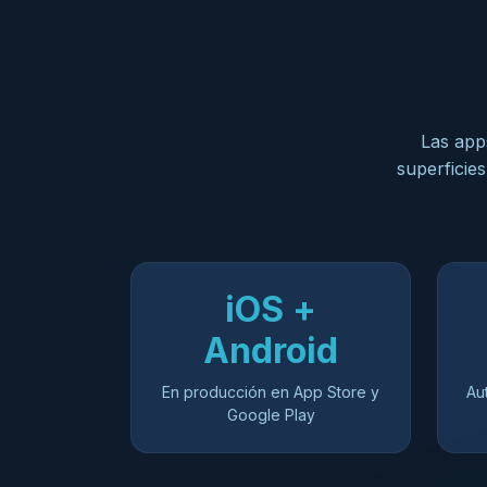
Las apps
superficies
iOS +
Android
En producción en App Store y
Au
Google Play