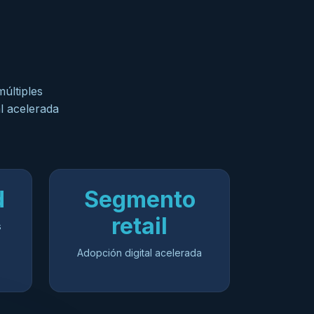
múltiples
al acelerada
d
Segmento
retail
s
Adopción digital acelerada