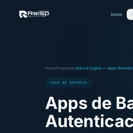
Inicio
Inicio
/
Proyectos
/
Banca Digital — Apps Biométr
CASO DE ESTUDIO
Apps de B
Autenticac