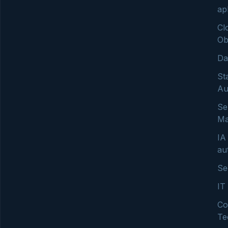
ap
Cl
Ob
Da
St
Au
Se
Ma
IA
au
Se
IT
Co
Te