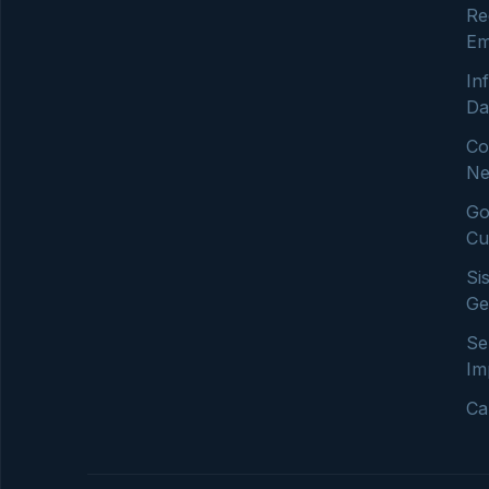
Re
Em
In
Da
Co
Ne
Go
Cu
Si
Ge
Se
Im
Ca