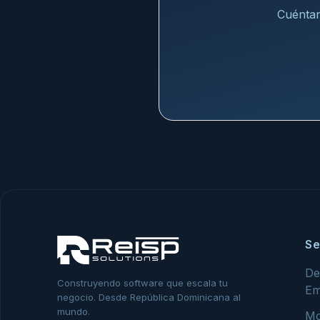
Cuéntan
Se
De
Construyendo software que escala tu
Em
negocio. Desde República Dominicana al
mundo.
Mo