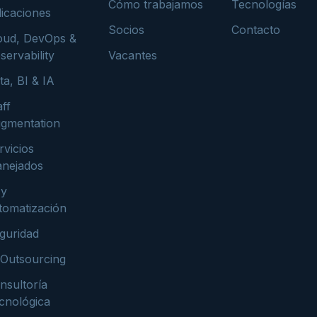
Cómo trabajamos
Tecnologías
licaciones
Socios
Contacto
oud, DevOps &
servability
Vacantes
ta, BI & IA
aff
gmentation
rvicios
nejados
 y
tomatización
guridad
 Outsourcing
nsultoría
cnológica