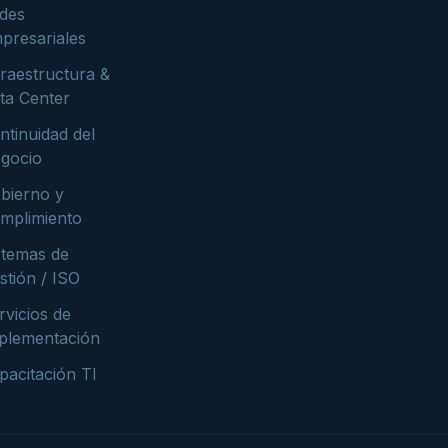
des
presariales
fraestructura &
ta Center
ntinuidad del
gocio
bierno y
mplimiento
stemas de
stión / ISO
rvicios de
plementación
pacitación TI