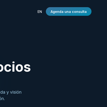
EN
Agenda una consulta
ocios
da y visión
ón.