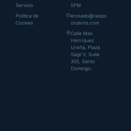
Servicio
5PM
Política de
erosado@reisps
Cookies
olutions.com
Calle Max
Henríquez
Ureña, Plaza
Sagil V, Suite
305, Santo
Domingo.